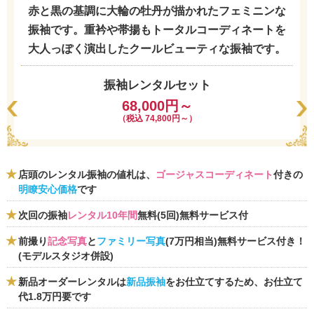
赤と黒の基調に大輪の牡丹が描かれたフェミニンな
振袖です。重衿や帯揚もトータルコーディネートを
大人っぽく演出したクールビューティな振袖です。
振袖レンタルセット
68,000円～
（税込 74,800円～）
店頭のレンタル振袖の値札は、
ゴージャスコーディネート
付きの
明瞭安心価格
です
次回の振袖
レンタル10年間
無料(5回)無料サービス付
前撮り
記念写真
と
ファミリー写真
(7万円相当)無料サービス付き！
(モデルスタジオ併設)
新品オーダーレンタルは
新品振袖
をお仕立てするため、お仕立て
代1.8万円要です