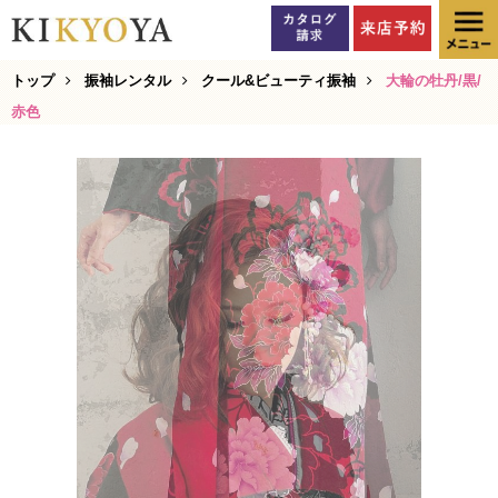
トップ
振袖レンタル
クール&ビューティ振袖
大輪の牡丹/黒/
赤色