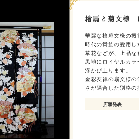
檜扇と菊文様 
華麗な檜扇文様の振
時代の貴族の愛用し
草花などが、上品な
黒地にロイヤルカラ
浮かび上ります。
金彩友禅の扇文様の
さが隔合した別格の
店頭発表