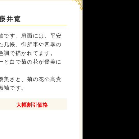
藤井寛
袖です。扇面には、平安
た几帳、御所車や四季の
色調で描かれてます。
ーと白で菊の花が優美に
優美さと、菊の花の高貴
振袖です。
大幅割引価格