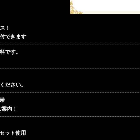
ビス！
着付できます
無料です。
べください。
帯
～ご案内！
セット使用