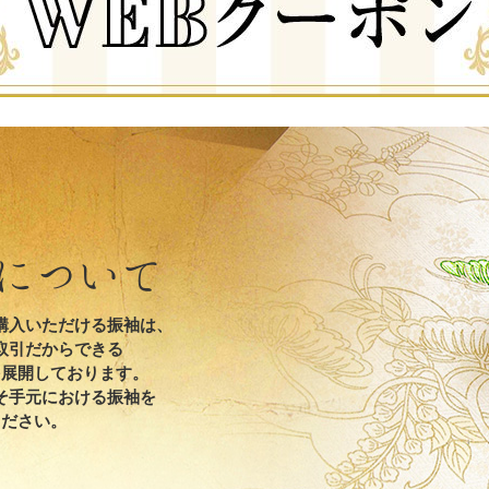
について
購入いただける振袖は、
取引だからできる
を展開しております。
そ手元における振袖を
ください。