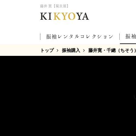
藤井 寛【菊京屋】
振
振袖レンタルコレクション
トップ
振袖購入
藤井寛・千總（ちそう