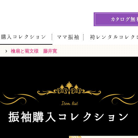
袖購入コレクション
ママ振袖
袴レンタルコレク
）
檜扇と菊文様 藤井寛
振袖購入コレクション