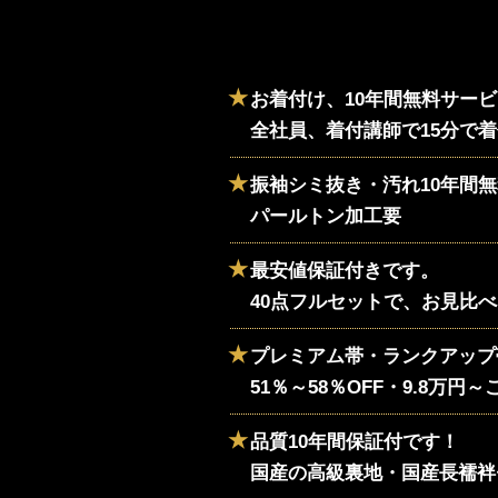
お着付け、10年間無料サー
全社員、着付講師で15分で
振袖シミ抜き・汚れ10年間
パールトン加工要
最安値保証付きです。
40点フルセットで、お見比
プレミアム帯・ランクアップ
51％～58％OFF・9.8万円
品質10年間保証付です！
国産の高級裏地・国産長襦袢