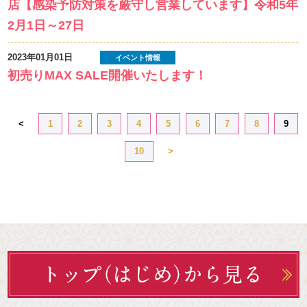
店【感染予防対策を厳守し営業しています】令和5年
2月1日～27日
2023年01月01日
イベント情報
初売りMAX SALE開催いたします！
<
1
2
3
4
5
6
7
8
9
10
>