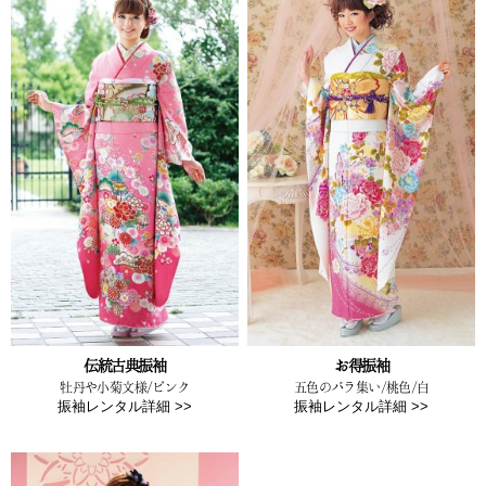
伝統古典振袖
お得振袖
牡丹や小菊文様/ピンク
五色のバラ集い/桃色/白
振袖レンタル詳細 >>
振袖レンタル詳細 >>