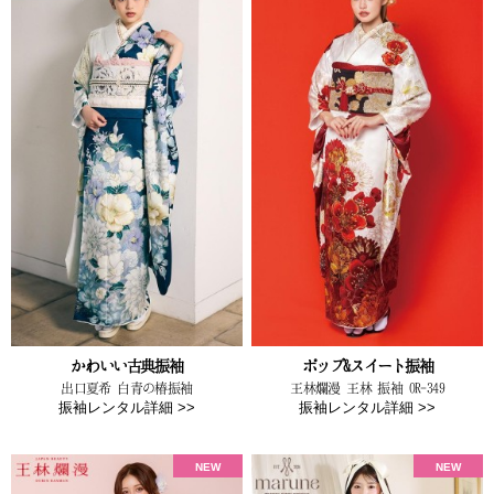
かわいい古典振袖
ポップ&スイート振袖
出口夏希 白青の椿振袖
王林爛漫 王林 振袖 OR-349
振袖レンタル詳細 >>
振袖レンタル詳細 >>